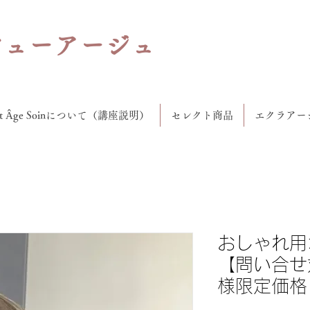
ビューアージュ
lat Âge Soinについて（講座説明）
セレクト商品
エクラアー
おしゃれ用
【問い合せ
様限定価格