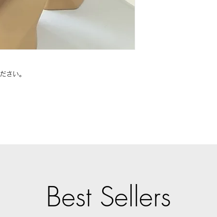
いたします。）
・一度ご使用にな
・配送業者；配送は
・お客様都合（サイ
ります。
品
・商品到着後8日以
・送料：全国一律88
返品・交換の手続き
で送料無料となりま
返品・交換をご希望
・追跡番号：発送後
フォームまたはメー
しますので、ご確認
ださい。
返品方法をお知らせ
・送料負担:
不良品・誤配送の場
す。お客様都合での
ます。
3. 注意事項
・商品の特性上、化
品に限らせていただ
・商品画像はできる
ますが、モニター環
ます。
Best Sellers