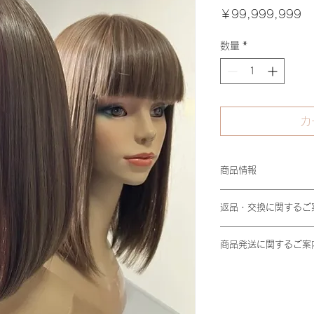
価
￥99,999,999
格
数量
*
カ
商品情報
ご希望に合わせてカ
返品・交換に関するご
る、セミオーダーウ
要です。ウィッグに
・返品可能な場合：
された毛材や、負担
商品発送に関するご案
ご連絡いただければ
素材のネットを採用
1. 商品の破損や
・発送までの日数：
2. ご注文と異な
内に発送いたします
・返品不可の場合
（例: 在庫状況によ
以下の場合は、返品