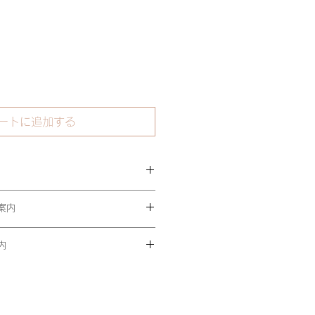
ートに追加する
ットやカールでスタイルを製作す
案内
ィッグ。使用するウィッグも勿論重
は自然に見えるように3色ブレンド
以下の場合、商品到着後7日以内に
なく使用できるように頭皮に優しい
内
返品・交換を承ります。
しています。
不良があった場合
ご注文確定後、通常5〜7営業日以
る商品が届いた場合
。
り発送が遅れる場合は、別途ご連絡
・交換をお受けできません。