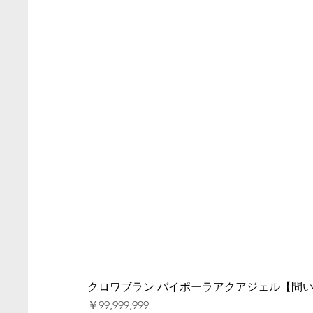
クロワブラン バイポーラアクアジェル【問
価格
￥99,999,999