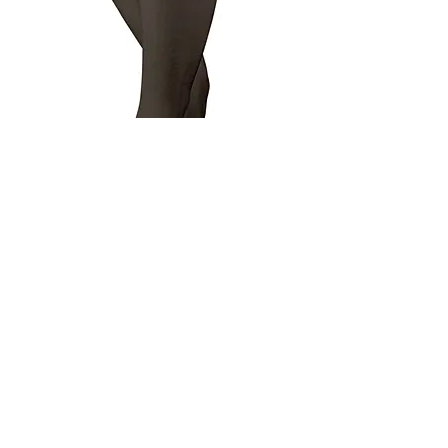
【loceran®】140着圧フルサポート
ストッキング【問い合せ対応商品】
価格
￥99,999,999
人気商品