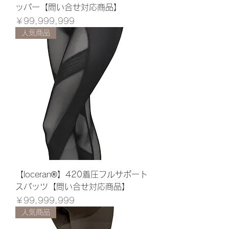
ッパー【問い合せ対応商品】
価格
￥99,999,999
人気商品
【loceran®】420着圧フルサポート
スパッツ【問い合せ対応商品】
価格
￥99,999,999
人気商品