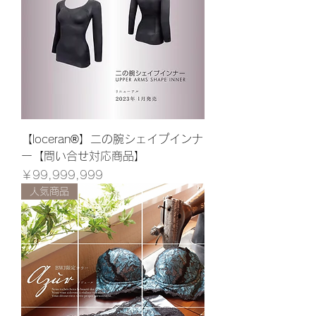
【loceran®】二の腕シェイプインナ
ー【問い合せ対応商品】
価格
￥99,999,999
人気商品