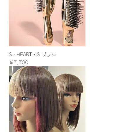
S・HEART・S ブラシ
価格
￥7,700