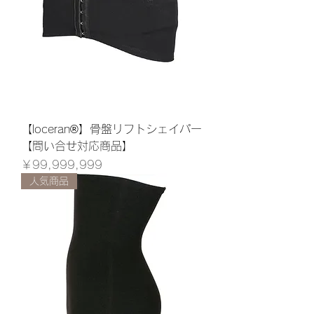
【loceran®】骨盤リフトシェイパー
【問い合せ対応商品】
価格
￥99,999,999
人気商品