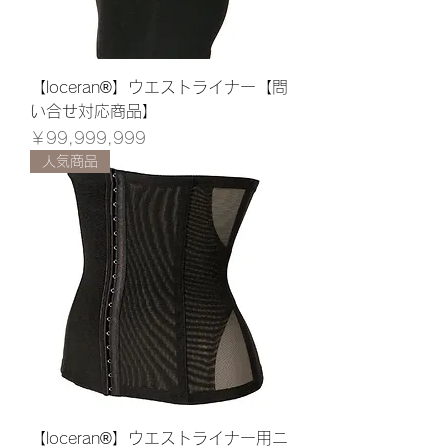
【loceran®】ウエストライナー【問
い合せ対応商品】
価格
￥99,999,999
人気商品
【loceran®】ウエストライナー用ニ