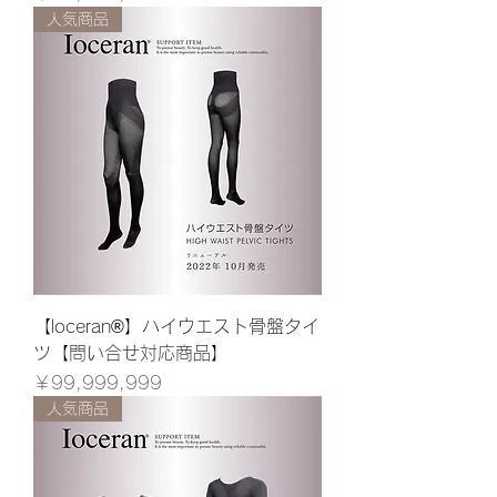
人気商品
【loceran®】ハイウエスト骨盤タイ
ツ【問い合せ対応商品】
価格
￥99,999,999
人気商品