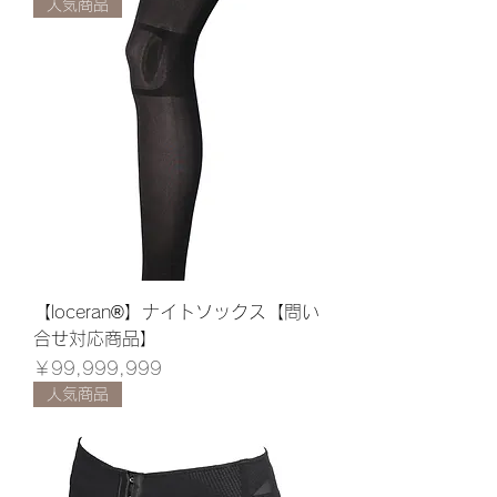
人気商品
【loceran®】ナイトソックス【問い
合せ対応商品】
価格
￥99,999,999
人気商品