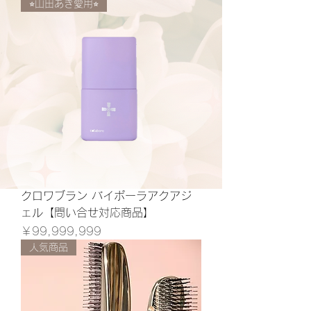
⭐︎山田あき愛用⭐︎
クロワブラン バイポーラアクアジ
ェル【問い合せ対応商品】
価格
￥99,999,999
人気商品